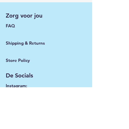
• Hoogte tas: 35 cm
Zorg voor jou
FAQ
Shipping & Returns
Store Policy
De Socials
Instagram:
@thebigblissproject
LinkedIn:
The Big Bliss Project
Mail:
thebigblissproject@gmail.com