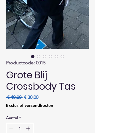
Productcode: 0015
Grote Blij
Crossbody Tas
Normale
Verkoopprijs
 € 40,00 
€ 30,00
prijs
Exclusief verzendkosten
Aantal
*