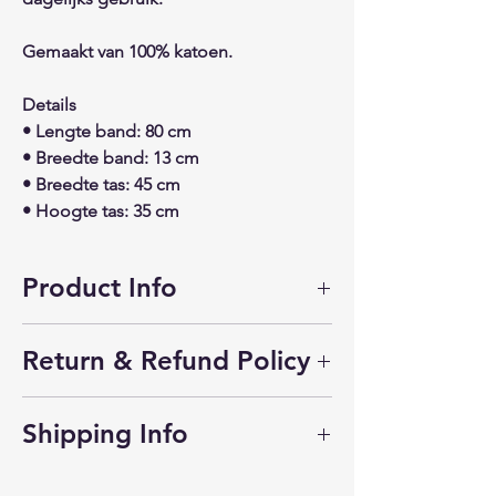
Gemaakt van 100% katoen.
Details
• Lengte band: 80 cm
• Breedte band: 13 cm
• Breedte tas: 45 cm
• Hoogte tas: 35 cm
Product Info
Crossbody Tote – Dubbelzijdig te
Return & Refund Policy
dragen
Gemaakt van 100% katoen.
Retourneren binnen 14 dagen in
Details
Shipping Info
originele staat. Bewaar je bon.
• Lengte band: 80 cm (verstelbaar)
• Breedte band: 13 cm
Verzendkosten niet inbegrepen in prijs.
• Breedte tas: 45 cm